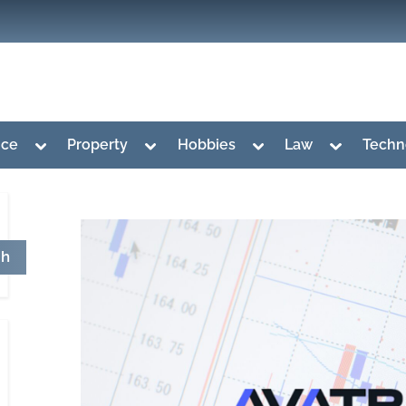
Toggle
Toggle
Toggle
Toggle
nce
Property
Hobbies
Law
Techn
sub-
sub-
sub-
sub-
menu
menu
menu
menu
ch