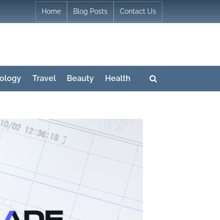
Home
Blog Posts
Contact Us
ology
Travel
Beauty
Health
Toggle
search
form