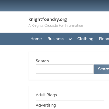
Skip
to
content
knightfoundry.org
A Knights Crusade For Information
Toggle
Home
Business
Clothing
Fina
sub-
menu
Search
Sear
Adult Blogs
Advertising