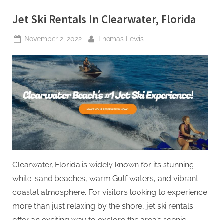
Jet Ski Rentals In Clearwater, Florida
Posted
By
November 2, 2022
Thomas Lewis
on
Clearwater, Florida is widely known for its stunning
white-sand beaches, warm Gulf waters, and vibrant
coastal atmosphere. For visitors looking to experience
more than just relaxing by the shore, jet ski rentals
offer an exciting way to explore the area’s scenic