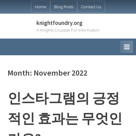
Skip
Home
Blog Posts
Contact Us
to
content
knightfoundry.org
A Knights Crusade For Information
Month:
November 2022
인스타그램의 긍정
적인 효과는 무엇인