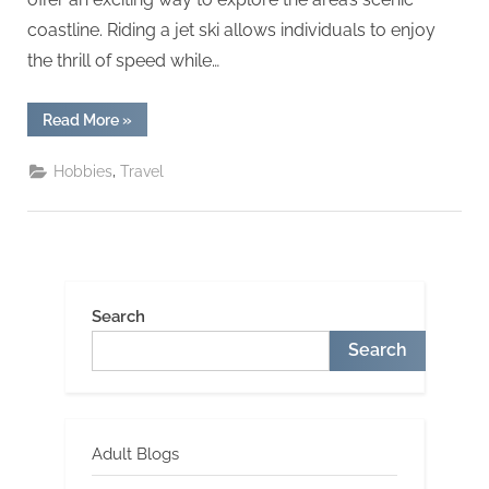
coastline. Riding a jet ski allows individuals to enjoy
the thrill of speed while…
“Jet
Read More
»
Ski
Rentals
In
,
Hobbies
Travel
Clearwater,
Florida”
Search
Search
Adult Blogs