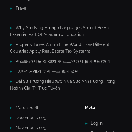
Travel
Why Studying Foreign Languages Should Be An
Essential Part Of Academic Education
Property Taxes Around The World: How Different
Countries Apply Real Estate Tax Systems
맥스롤 카지노 앱 설치 후 로그인까지 쉽게 따라하기
FX마진거래의 수익 구조 쉽게 설명
Đại Sứ Thương Hiệu 78win Và Sức Ảnh Hưởng Trong
Ngành Giải Trí Trực Tuyến
Meta
March 2026
December 2025
Log in
November 2025