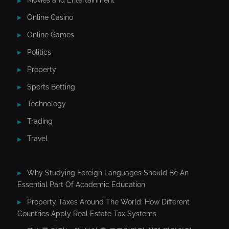
Movies and Entertainment
Online Casino
Online Games
Politics
Property
Sports Betting
Technology
Trading
Travel
Why Studying Foreign Languages Should Be An
Essential Part Of Academic Education
Property Taxes Around The World: How Different
Countries Apply Real Estate Tax Systems