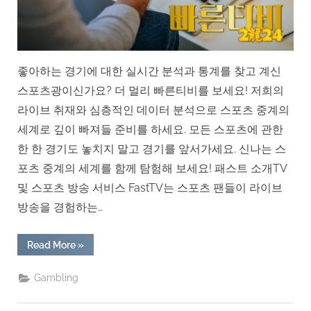
좋아하는 경기에 대한 실시간 분석과 통계를 찾고 계신
스포츠광이신가요? 더 멀리 빠른티비를 보세요! 저희의
라이브 취재와 심층적인 데이터 분석으로 스포츠 중계의
세계로 깊이 빠져들 준비를 하세요. 모든 스포츠에 관한
한 한 경기도 놓치지 말고 경기를 앞서가세요. 신나는 스
포츠 중계의 세계를 함께 탐험해 보세요! 패스트 소개TV
및 스포츠 방송 서비스 FastTV는 스포츠 팬들이 라이브
방송을 경험하는…
“빠
Read More
»
른
티
비
Gambling
에
서
제