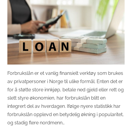
Forbrukslån er et vanlig finansielt verktøy som brukes
av privatpersoner i Norge til ulike formål. Enten det er
for å støtte store innkjøp, betale ned gjeld eller rett og
slett styre økonomien, har forbrukslån blitt en
integrert del av hverdagen. Ifølge nyere statistikk har
forbrukslån opplevd en betydelig økning i popularitet,
og stadig flere nordmenn…