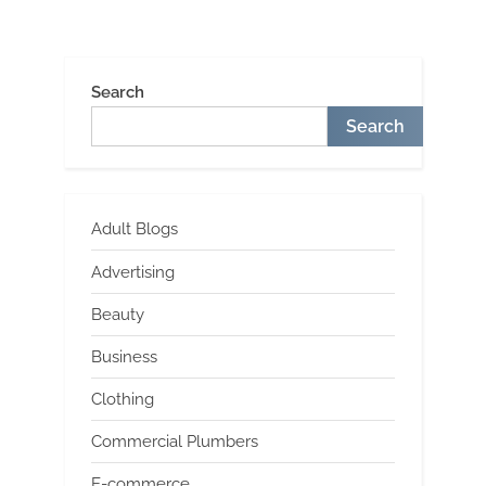
공
하
는
스
포
츠
Search
중
계
의
Search
실
시
간
분
석
및
Adult Blogs
통
계”
Advertising
Beauty
Business
Clothing
Commercial Plumbers
E-commerce