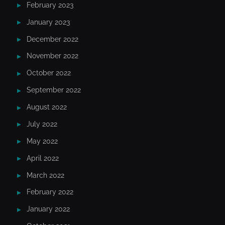
February 2023
January 2023
December 2022
November 2022
October 2022
September 2022
August 2022
July 2022
May 2022
April 2022
March 2022
February 2022
January 2022