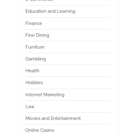
Education and Learning
Finance
Fine Dining
Furniture
Gambling
Health
Hobbies
Internet Marketing
Law
Movies and Entertainment
Online Casino