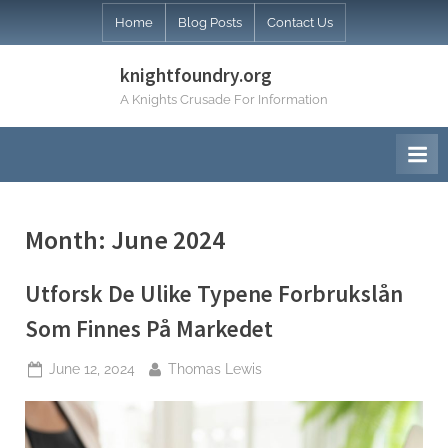
Skip
Home
Blog Posts
Contact Us
to
content
knightfoundry.org
A Knights Crusade For Information
Month:
June 2024
Utforsk De Ulike Typene Forbrukslån
Som Finnes På Markedet
Posted
By
June 12, 2024
Thomas Lewis
on