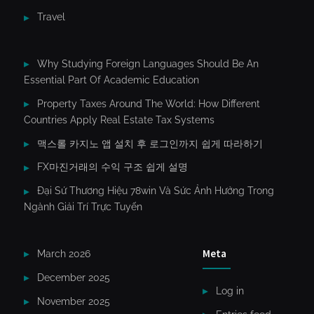
Travel
Why Studying Foreign Languages Should Be An
Essential Part Of Academic Education
Property Taxes Around The World: How Different
Countries Apply Real Estate Tax Systems
맥스롤 카지노 앱 설치 후 로그인까지 쉽게 따라하기
FX마진거래의 수익 구조 쉽게 설명
Đại Sứ Thương Hiệu 78win Và Sức Ảnh Hưởng Trong
Ngành Giải Trí Trực Tuyến
Meta
March 2026
December 2025
Log in
November 2025