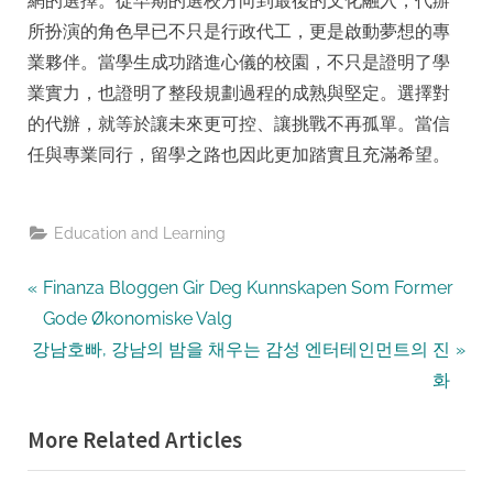
網的選擇。從早期的選校方向到最後的文化融入，代辦
所扮演的角色早已不只是行政代工，更是啟動夢想的專
業夥伴。當學生成功踏進心儀的校園，不只是證明了學
業實力，也證明了整段規劃過程的成熟與堅定。選擇對
的代辦，就等於讓未來更可控、讓挑戰不再孤單。當信
任與專業同行，留學之路也因此更加踏實且充滿希望。
Education and Learning
Post
P
Finanza Bloggen Gir Deg Kunnskapen Som Former
r
Gode Økonomiske Valg
navigation
N
e
강남호빠, 강남의 밤을 채우는 감성 엔터테인먼트의 진
e
v
화
x
i
More Related Articles
t
o
P
u