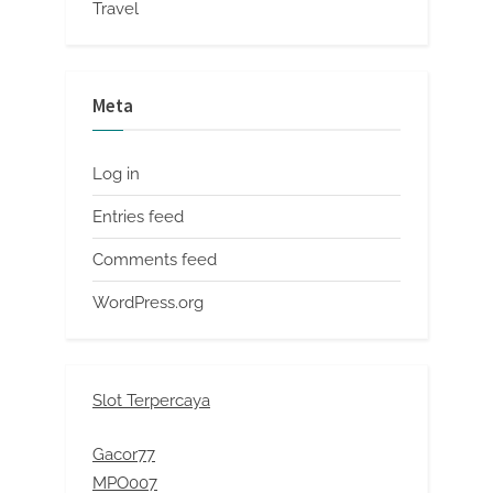
Travel
Meta
Log in
Entries feed
Comments feed
WordPress.org
Slot Terpercaya
Gacor77
MPO007