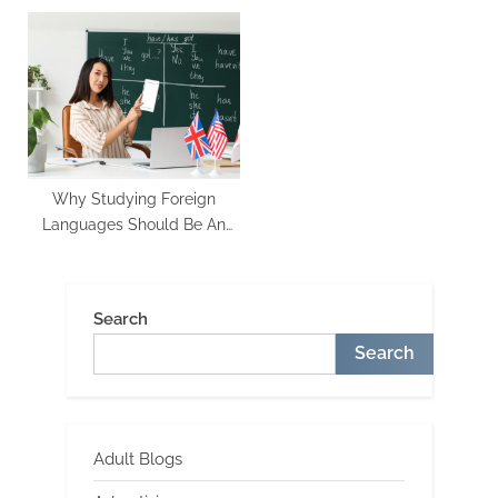
o
s
s
P
t
o
:
s
t
:
Why Studying Foreign
Languages Should Be An
Essential Part Of Academic
Education
Search
Search
Adult Blogs