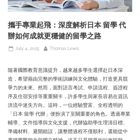
攜手專業起飛：深度解析日本 留學 代
辦如何成就更穩健的留學之路
Posted
By
July 4, 2025
Thomas Lewis
on
隨著國際教育意識提升，越來越多學生選擇赴日本深
造，希望藉由完整的學術訓練與文化體驗，打造更具競
爭力的未來。然而，面對語言考試、申請流程、簽證程
序及住宿安排等重重關卡，許多學生與家長容易在資訊
洪流中迷失方向。這時，一位經驗豐富、全程透明的
「日本 留學 代辦」便扮演了至關重要的角色。透過專業
輔導、文件指導與文化支援，代辦協助學生理清目標、
準備材料、避開錯誤，讓整體過程不僅順利，還能從中